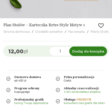
Plan Stołów - Karteczka Retro Style Motyw 1
Strona domowa
Dodatki weselne
Na weselu
Plany Stołów
12,00
zł
Dodaj do koszyka
Darmowa dostawa
Pełna personalizacja
od 400 zł
Gratis
Program ochrony
Aktualny czas realizacji:
kupującego
4 dni od akceptacji projektu
Profesjonalny grafik
Obsługa
PREMIUM
tworzy Twoje zaproszenia
konsultant oraz grafik dla treści