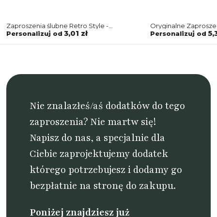
Zaproszenia ślubne Retro Style -
Oryginalne Zaprosze
Składane motyw 1
Style w łososiowym 
3,01 zł
5,
Personalizuj od
Personalizuj od
Nie znalazłeś/aś dodatków do tego
zaproszenia? Nie martw się!
Napisz do nas
, a specjalnie dla
Ciebie zaprojektujemy dodatek
którego potrzebujesz i dodamy go
bezpłatnie na stronę do zakupu.
Poniżej znajdziesz już