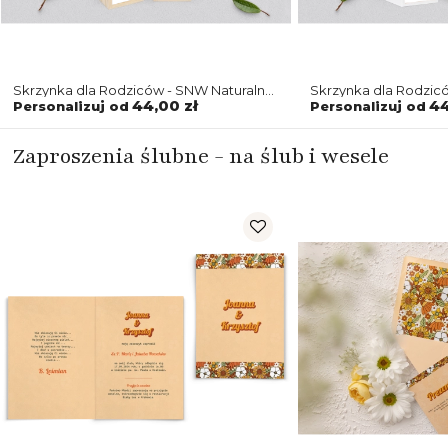
Skrzynka dla Rodziców - SNW Naturalna
Skrzynka dla Rodzic
Retro Style Motyw 1
Retro Style Motyw 1
44,00 zł
44
Personalizuj od
Personalizuj od
Zaproszenia ślubne - na ślub i wesele