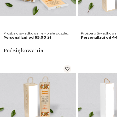
Prośba o świadkowanie - białe puzzle
Prośba o Świadkowan
Retro Style Motyw 1
naturalna Retro Style
65,00 zł
44
Personalizuj od
Personalizuj od
Podziękowania