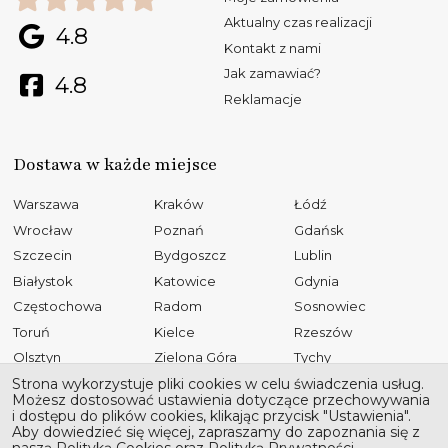
Aktualny czas realizacji
4.8
Kontakt z nami
Jak zamawiać?
4.8
Reklamacje
Dostawa w każde miejsce
Warszawa
Kraków
Łódź
Wrocław
Poznań
Gdańsk
Szczecin
Bydgoszcz
Lublin
Białystok
Katowice
Gdynia
Częstochowa
Radom
Sosnowiec
Toruń
Kielce
Rzeszów
Olsztyn
Zielona Góra
Tychy
Opole
Gliwice
Płock
Strona wykorzystuje pliki cookies w celu świadczenia usług.
Możesz dostosować ustawienia dotyczące przechowywania
Bielsko-Biała
Elbląg
Ruda Śląska
i dostępu do plików cookies, klikając przycisk "Ustawienia".
Aby dowiedzieć się więcej, zapraszamy do zapoznania się z
Rybnik
Tarnów
Kalisz
naszą Polityką Cookies oraz Polityką Prywatności.